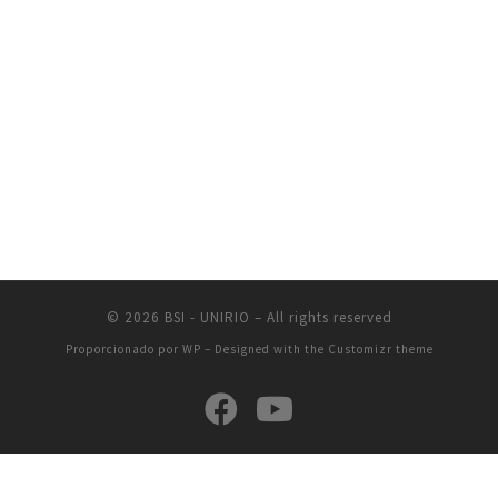
© 2026
BSI - UNIRIO
– All rights reserved
Proporcionado por
WP
– Designed with the
Customizr theme
CCET - Avenida Pasteur, 458 - Urca