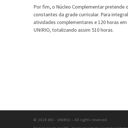
Por fim, o Núcleo Complementar pretende o
constantes da grade curricular. Para integra
atividades complementares e 120 horas em di
UNIRIO, totalizando assim 510 horas.
© 2026
BSI - UNIRIO
– All rights reserved
Proporcionado por
WP
– Designed with the
Customizr theme