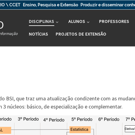
IO \ CCET
Ensino, Pesquisa e Extensão
Produzir e disseminar con
O
DISCIPLINAS
ALUNOS
PROFESSORES
Informação
NOTÍCIAS
PROJETOS DE EXTENSÃO
do BSI, que traz uma atualização condizente com as mudança
m 3 núcleos: básico, de especialização e complementar.