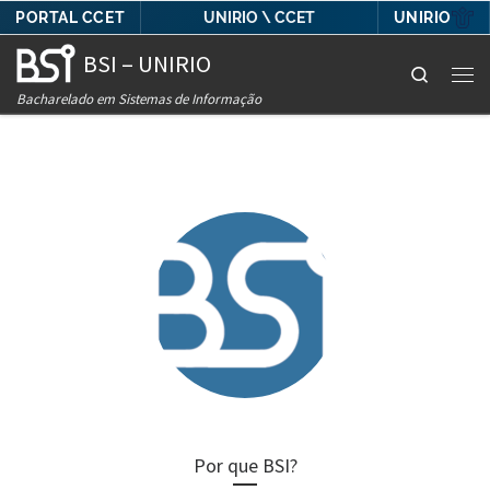
PORTAL CCET
UNIRIO
UNIRIO \ CCET
Skip to content
BSI – UNIRIO
Search
Men
Bacharelado em Sistemas de Informação
Por que BSI?