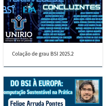
Convidamos a comunidade do BSI a participar da cerimônia de
Colação de Grau da turma 2025.2 do BSI. A cerimônia ocorrerá na
próxima quinta-feira, dia 5 de março de 2026, às 18h, no Auditório
Tércio Pacitti. Concluintes:
Colação de grau BSI 2025.2
Nesta quinta-feira, 04/09/2025, vamos receber uma palestra do nosso
ex-aluno Felipe Arruda Pontes, atualmente pós-doc na Maastricht
University (Holanda), que vai apresentar um pouco da sua trajetória