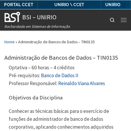
PORTAL CCET
UNIRIO
UNIRIO \ CCET
Skip to content
BSI – UNIRIO
Search
Men
Bacharelado em Sistemas de Informação
Home
»
Administração de Bancos de Dados – TIN0135
Administração de Bancos de Dados – TIN0135
Optativa – 60 horas – 4 créditos
Pré-requisitos:
Banco de Dados II
Professor Responsável:
Reinaldo Viana Alvares
Objetivos da Disciplina
Conhecer as técnicas básicas para o exercício de
funções de administrador de banco de dados
corporativo, aplicando conhecimentos adquiridos