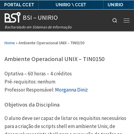
PORTAL CCET
UNIRIO
UNIRIO \ CCET
Skip to content
BSI – UNIRIO
Search
Men
Bacharelado em Sistemas de Informação
Home
»
Ambiente Operacional UNIX – TIN0150
Ambiente Operacional UNIX – TIN0150
Optativa – 60 horas – 4 créditos
Pré-requisitos: nenhum
Professor Responsável:
Morganna Diniz
Objetivos da Disciplina
O aluno deve ser capaz de listar os requisitos necessários
para a criação de scripts shell em ambiente Unix; de