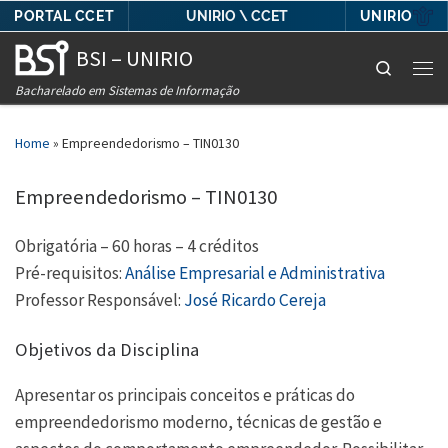
PORTAL CCET
UNIRIO
UNIRIO \ CCET
Skip to content
BSI – UNIRIO
Search
Men
Bacharelado em Sistemas de Informação
Home
»
Empreendedorismo – TIN0130
Empreendedorismo – TIN0130
Obrigatória – 60 horas – 4 créditos
Pré-requisitos:
Análise Empresarial e Administrativa
Professor Responsável:
José Ricardo Cereja
Objetivos da Disciplina
Apresentar os principais conceitos e práticas do
empreendedorismo moderno, técnicas de gestão e