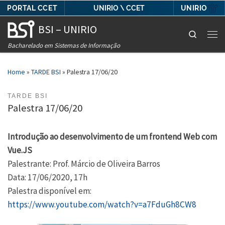
PORTAL CCET
UNIRIO
UNIRIO \ CCET
Skip to content
BSI – UNIRIO
Search
Men
Bacharelado em Sistemas de Informação
Home
»
TARDE BSI
»
Palestra 17/06/20
TARDE BSI
Palestra 17/06/20
Introdução ao desenvolvimento de um frontend Web com
Vue.JS
Palestrante: Prof. Márcio de Oliveira Barros
Data: 17/06/2020, 17h
Palestra disponível em:
https://www.youtube.com/watch?v=a7FduGh8CW8