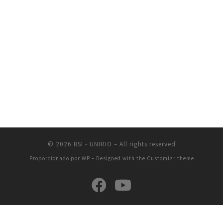
© 2026
BSI - UNIRIO
– All rights reserved
Proporcionado por
WP
– Designed with the
Customizr theme
CCET - Avenida Pasteur, 458 - Urca