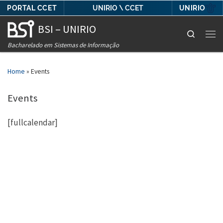
PORTAL CCET
UNIRIO
UNIRIO \ CCET
Skip to content
BSI – UNIRIO
Search
Men
Bacharelado em Sistemas de Informação
Home
»
Events
Events
[fullcalendar]