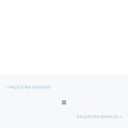
Navegação do post
Previous post
PALESTRA 02/09/20
BACK TO POST LIST
Ne
PALESTRA 09/09/20