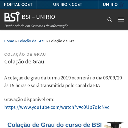
PORTAL CCET
UNIRIO
UNIRIO \ CCET
Skip to content
BSI – UNIRIO
Search
Men
Bacharelado em Sistemas de Informação
Home
»
Colação de Grau
»
Colação de Grau
COLAÇÃO DE GRAU
Colação de Grau
A colação de grau da turma 2019 ocorrerá no dia 03/09/20
às 19 horas e será transmitida pelo canal da EIA.
Gravação disponível em:
https://www.youtube.com/watch?v=c0Up7qIcNvc