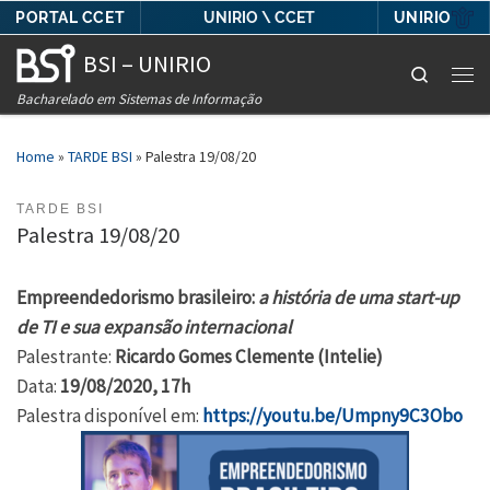
PORTAL CCET
UNIRIO
UNIRIO \ CCET
Skip to content
BSI – UNIRIO
Search
Men
Bacharelado em Sistemas de Informação
Home
»
TARDE BSI
»
Palestra 19/08/20
TARDE BSI
Palestra 19/08/20
Empreendedorismo brasileiro:
a história de uma start-up
de TI e sua expansão internacional
Palestrante:
Ricardo Gomes Clemente (Intelie)
Data:
19/08/2020, 17h
Palestra disponível em:
https://youtu.be/Umpny9C3Obo